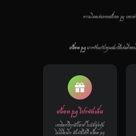
ความโดดเด่นของสล็อต pg บอกต่อต่อ
สล็อต pg
มาพร้อมกับคุณสมบัติเด่นที่ตอบโจท
สล็อต pg โปรจัดเต็ม
เครดิตฟรีทุกสัปดาห์ โบนัสสุดคุ้ม
ไม่มีเงื่อนไข สัมผัสได้ที่ สล็อต pg