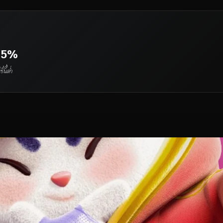
ย 5%
ั้นต่ำ