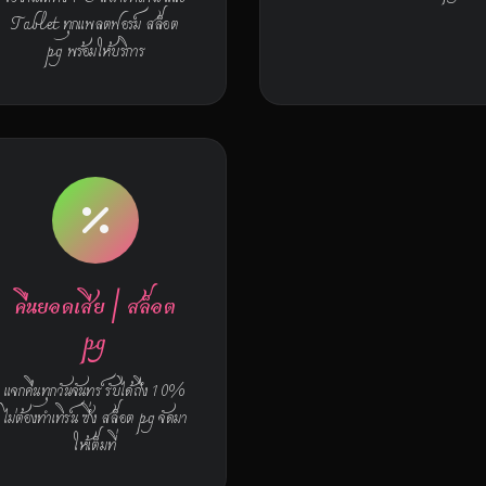
Tablet ทุกแพลตฟอร์ม สล็อต
pg พร้อมให้บริการ
คืนยอดเสีย | สล็อต
pg
แจกคืนทุกวันจันทร์ รับได้ถึง 10%
ไม่ต้องทำเทิร์น ซึ่ง สล็อต pg จัดมา
ให้เต็มที่