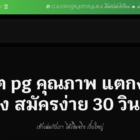
🎁 CASINOGRATORAMA เปิดรับสมาชิกใหม่ 🔥 สมัครตอนนี้ 🚀
A
ต pg คุณภาพ แตกง
ิง สมัครง่าย 30 วิน
เข้าเล่นกับเรา ได้เงินจริง เว็บใหญ่