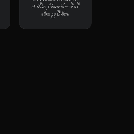
24 ชั่วโมง ทั้งกลางวันกลางคืน ที่
สล็อต pg มีให้ครบ