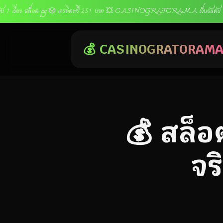
่อง สล็อต pg 🎲 เครดิตฟรี 251 บาท 💥 CASINOGRATORAMA เว็บอันดับ 1 🏆
💰 CASINOGRATORAM
💰 สล็อ
จร