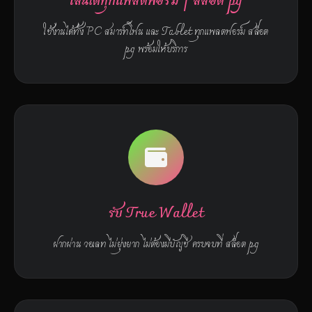
เล่นได้ทุกแพลตฟอร์ม | สล็อต pg
ใช้งานได้ทั้ง PC สมาร์ทโฟน และ Tablet ทุกแพลตฟอร์ม สล็อต
pg พร้อมให้บริการ
รับ True Wallet
ฝากผ่าน วอเลท ไม่ยุ่งยาก ไม่ต้องมีบัญชี ครบจบที่ สล็อต pg