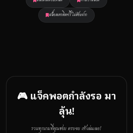
สล็อตไม่ต้องโหลด
ทางเข้าสล็อต
สล็อตเครดิตฟรี ไม่ต้องฝาก
🎮 แจ็คพอตกำลังรอ มา
ลุ้น!
รวมทุกเกมที่คุณชอบ ครบจบ เข้าเล่นเลย!