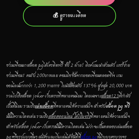
💰 ดูรายละเอียด
ชวนเพื่อนมาสล็อต pgได้เครดิตฟรี ทั้ง 2 ฝ่าย! ลิงค์แนะนำส่วนตัว แชร์ง่าย
ชวนเพื่อน1 คนรับ 200บาทเลย คอมมิชชั่นจากยอดเพื่อนตลอดชีพ เกม
ออนไลน์มากกว่า 1,200 รายการ โบนัสต้อนรับ 137% สูงสุด 20,000 บาท
รวมไปถึงสล็อต joker เว็บตรงที่หลายคนนิยม โดยเฉพาะ
สล็อต123
ที่กำลัง
เป็นที่นิยม รวมถึง
เล่นสล็อต
ที่หลายคนให้ความสนใจ สำหรับ
สล็อต pg ฟรี
นั้นมีความโดดเด่น รวมถึง
สล็อตออนไลน์ ได้เงินจริง
ที่หลายคนให้ความสนใจ
สำหรับ
สล็อต joker เว็บตรง
นั้นมีความโดดเด่น ไม่ว่าจะเป็นทดลองเล่นสล็อต
pgหรือรูปแบบอื่นๆ สมัครและเริ่มเล่นได้ทันทีที่
สล็อต pg
ที่มีระบบครบวงจร