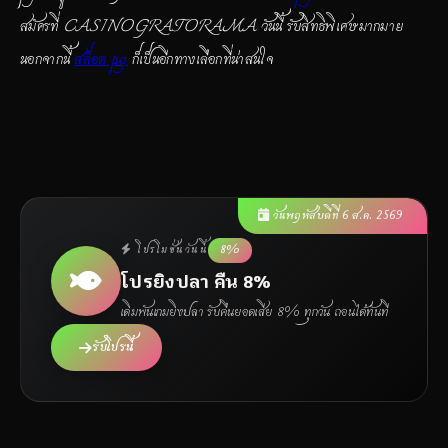
สมัครที่
CASINOGRATORAMA
วันนี้ รับสิทธิพิเศษมากมาย
นอกจากนี้
สล็อต pg
ก็เป็นอีกทางเลือกที่น่าสนใจ
วันพฤหัสบดีที่ 6 ส.ค. 2569
8%
โปรโมชั่นวันนี้
โปรยิงปลา คืน 8%
เดิมพันเกมยิงปลา รับคืนยอดเสีย 8% ทุกวัน ถอนได้ทันที
รับโปรนี้