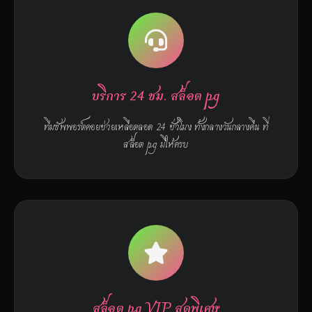
บริการ 24 ชม. สล็อต pg
ทีมซัพพอร์ตคอยช่วยเหลือตลอด 24 ชั่วโมง ทั้งกลางวันกลางคืน ที่
สล็อต pg มีให้ครบ
สล็อต pg VIP สุดพิเศษ