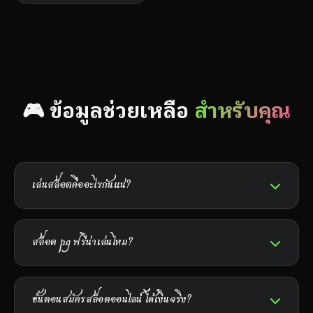
🎮 ข้อมูลช่วยเหลือ
สำหรับคุณ
เล่นสล็อตคืออะไรกันแน่?
เล่นสล็อตเป็นแพลตฟอร์ม ครบวงจร ฝากถอนออโต้ ทันใจ ปลอดภัย
ที่ CASINOGRATORAMA
สล็อต pg ฟรีน่าเล่นไหม?
สล็อต pg ฟรีได้รับความนิยมสูง มีผู้ใช้มาก ไม่โกง เชื่อถือได้
ขั้นตอนสมัครสล็อตออนไลน์ ได้เงินจริง?