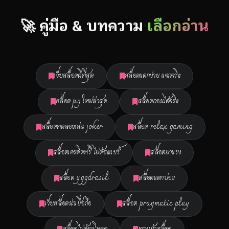
🚀 คู่มือ & บทความ
เลือกอ่าน
เว็บสล็อตดีที่สุด
สล็อตแตกง่าย แจกจริง
สล็อต pg ใหม่ล่าสุด
สล็อตถอนได้จริง
สล็อตทดลองเล่น joker
สล็อต relax gaming
สล็อตเครดิตฟรี ไม่ต้องแชร์
สล็อตมาแรง
สล็อต yggdrasil
สล็อตแตกบ่อย
เว็บสล็อตน่าเชื่อถือ
สล็อต pragmatic play