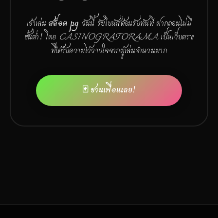
เข้าเล่น
สล็อต pg
วันนี้ รับโบนัสต้อนรับทันที ฝากถอนไม่มี
ขั้นต่ำ! โดย
CASINOGRATORAMA
เป็นเว็บตรง
ที่ได้รับความไว้วางใจจากผู้เล่นจำนวนมาก
🃏 ชวนเพื่อนเลย!