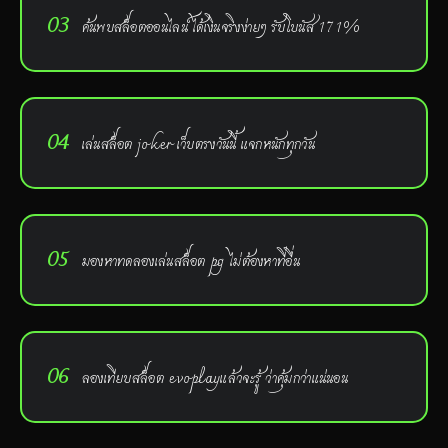
03
ค้นพบสล็อตออนไลน์ ได้เงินจริงง่ายๆ รับโบนัส 171%
04
เล่นสล็อต joker เว็บตรงวันนี้ แจกหนักทุกวัน
05
มองหาทดลองเล่นสล็อต pg ไม่ต้องหาที่อื่น
06
ลองเทียบสล็อต evoplayแล้วจะรู้ ว่าคุ้มกว่าแน่นอน