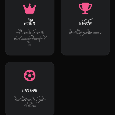
คาสิโน
สปอร์ต
คาสิโนออนไลน์ครบครัน
เดิมพันกีฬาทุกชนิด ครบจบ
ประสบการณ์เหมือนอยู่คาสิ
โน
แทงบอล
เดิมพันกีฬาออนไลน์ ทุกลีก
ดัง ทั่วโลก