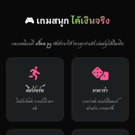
🎮 เกมสนุก
ได้เงินจริง
เกมยอดนิยมที่
สล็อต pg
คัดสรรมาให้ ครบทุกค่ายดัง เล่นสนุกได้เงินจริง
อีสปอร์ต
บาคาร่า
อีสปอร์ตสด ราคาน้ำดี แทง
บาคาร่าสด เล่นกับดีลเลอร์
สด
สาวสวย ภาพคมชัด