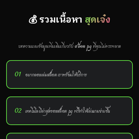
💰 รวมเนื้อหา
สุดเจ๋ง
บทความและข้อมูลเพิ่มเติมเกี่ยวกับ
สล็อต pg
ที่คุณไม่ควรพลาด
01
อยากลองเล่นสล็อต เราพร้อมให้บริการ
02
เทคโนโลยีล่าสุดของสล็อต pg ฟรีทำให้เล่นเกมง่ายขึ้น