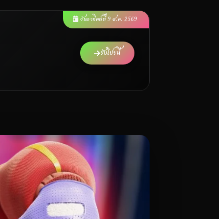
วันอาทิตย์ที่ 9 ส.ค. 2569
รับโปรนี้