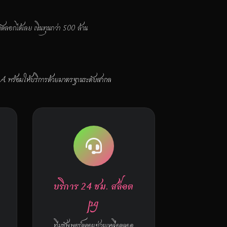
คัดลอกได้เลย เงินทุนกว่า 500 ล้าน
A
พร้อมให้บริการด้วยมาตรฐานระดับสากล
บริการ 24 ชม. สล็อต
pg
ทีมซัพพอร์ตคอยช่วยเหลือตลอด