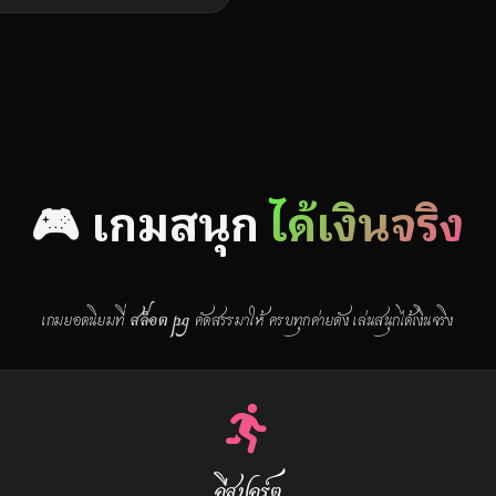
🎮 เกมสนุก
ได้เงินจริง
เกมยอดนิยมที่
สล็อต pg
คัดสรรมาให้ ครบทุกค่ายดัง เล่นสนุกได้เงินจริง
อีสปอร์ต