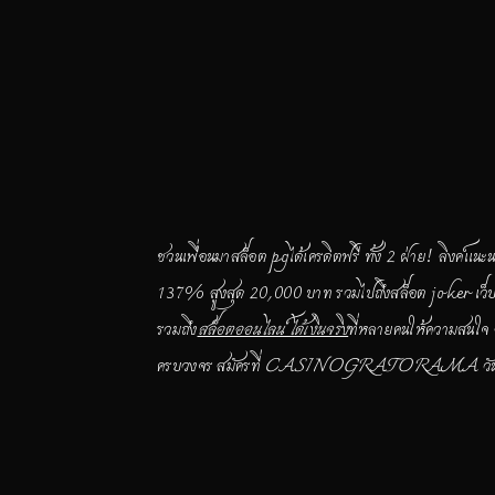
ชวนเพื่อนมาสล็อต pgได้เครดิตฟรี ทั้ง 2 ฝ่าย! ลิงค์แ
137% สูงสุด 20,000 บาท รวมไปถึงสล็อต joker เว็บ
รวมถึง
สล็อตออนไลน์ ได้เงินจริง
ที่หลายคนให้ความสนใจ 
ครบวงจร สมัครที่
CASINOGRATORAMA
วั