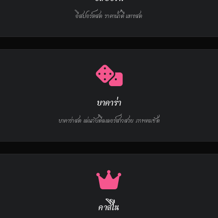
อีสปอร์ตสด ราคาน้ำดี แทงสด
บาคาร่า
บาคาร่าสด เล่นกับดีลเลอร์สาวสวย ภาพคมชัด
คาสิโน