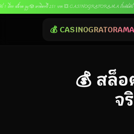
่อง สล็อต pg 🎲 เครดิตฟรี 251 บาท 💥 CASINOGRATORAMA เว็บอันดับ 1 🏆
💰 CASINOGRATORAM
💰 สล็อ
จร