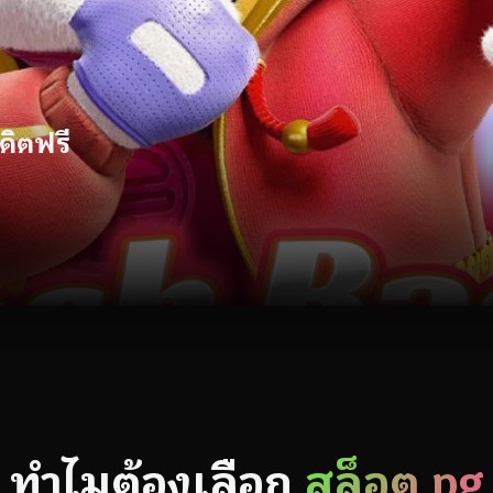
ดิตฟรี
ทำไมต้องเลือก
สล็อต pg