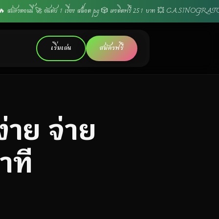
้ 🚀 อันดับ 1 เรื่อง สล็อต pg 🎲 เครดิตฟรี 251 บาท 💥 CASINOGRATORAMA 
เริ่มเล่น
สมัครฟรี
่าย จ่าย
าที