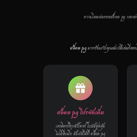
ความโดดเด่นของสล็อต pg บอกต่อต่อ
สล็อต pg
มาพร้อมกับคุณสมบัติเด่นที่ตอบโจท
สล็อต pg โปรจัดเต็ม
เครดิตฟรีทุกสัปดาห์ โบนัสสุดคุ้ม
ไม่มีเงื่อนไข สัมผัสได้ที่ สล็อต pg