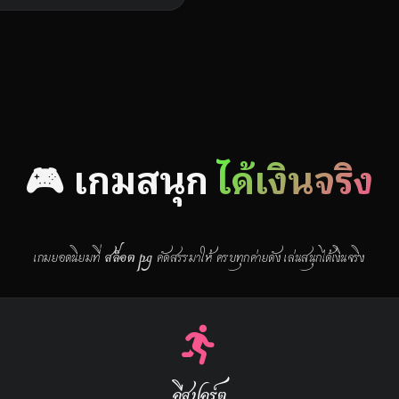
🎮 เกมสนุก
ได้เงินจริง
เกมยอดนิยมที่
สล็อต pg
คัดสรรมาให้ ครบทุกค่ายดัง เล่นสนุกได้เงินจริง
อีสปอร์ต