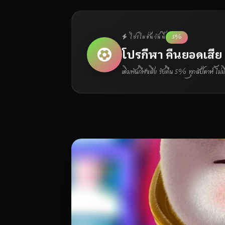
5%
โปรโมชั่นวันนี้
โปรกีฬา คืนยอดเสี
เดิมพันกีฬาเสีย รับคืน 5% ทุกสัปดาห์ ไม่มีข