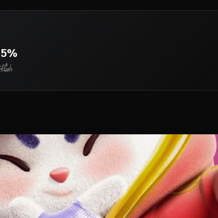
ย 5%
ั้นต่ำ