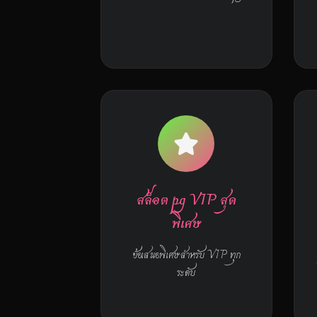
สล็อต pg VIP สุด
พิเศษ
ข้อเสนอพิเศษสำหรับ VIP ทุก
ระดับ