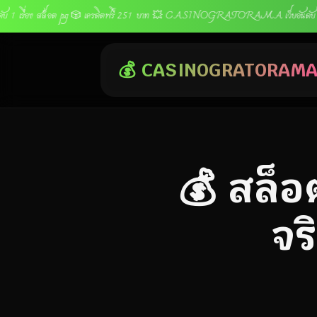
รื่อง สล็อต pg 🎲 เครดิตฟรี 251 บาท 💥 CASINOGRATORAMA เว็บอันดับ 1 🏆
💰 CASINOGRATORAM
💰 สล็อ
จร