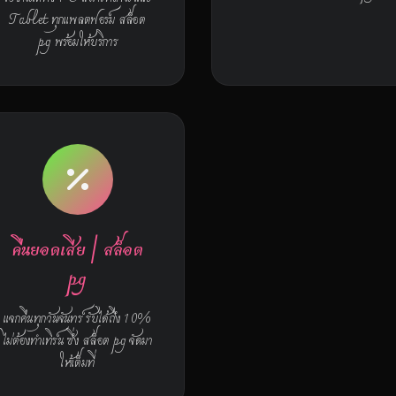
Tablet ทุกแพลตฟอร์ม สล็อต
pg พร้อมให้บริการ
คืนยอดเสีย | สล็อต
pg
แจกคืนทุกวันจันทร์ รับได้ถึง 10%
ไม่ต้องทำเทิร์น ซึ่ง สล็อต pg จัดมา
ให้เต็มที่