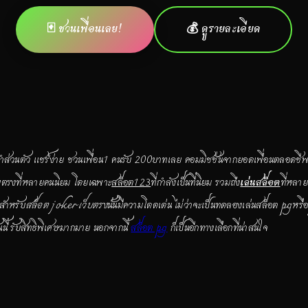
🃏 ชวนเพื่อนเลย!
💰 ดูรายละเอียด
นะนำส่วนตัว แชร์ง่าย ชวนเพื่อน1 คนรับ 200บาทเลย คอมมิชชั่นจากยอดเพื่อนตลอดช
ตรงที่หลายคนนิยม โดยเฉพาะ
สล็อต123
ที่กำลังเป็นที่นิยม รวมถึง
เล่นสล็อต
ที่หลา
สำหรับ
สล็อต joker เว็บตรง
นั้นมีความโดดเด่น ไม่ว่าจะเป็นทดลองเล่นสล็อต pgหรือรู
นนี้ รับสิทธิพิเศษมากมาย นอกจากนี้
สล็อต pg
ก็เป็นอีกทางเลือกที่น่าสนใจ