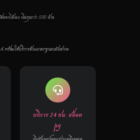
คัดลอกได้เลย เงินทุนกว่า 500 ล้าน
A
พร้อมให้บริการด้วยมาตรฐานระดับสากล
บริการ 24 ชม. สล็อต
pg
ทีมซัพพอร์ตคอยช่วยเหลือตลอด