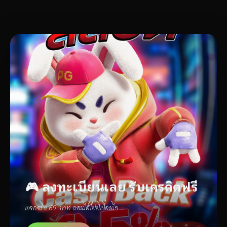
🎮 ลงทะเบียนเลย รับเครดิตฟรี
แจกจริง 69 บาท ถอนได้ไม่มีเงื่อนไข