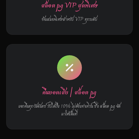
สล็อต pg VIP สุดพิเศษ
ข้อเสนอพิเศษสำหรับ VIP ทุกระดับ
คืนยอดเสีย | สล็อต pg
แจกคืนทุกวันจันทร์ รับได้ถึง 10% ไม่ต้องทำเทิร์น ซึ่ง สล็อต pg จัด
มาให้เต็มที่