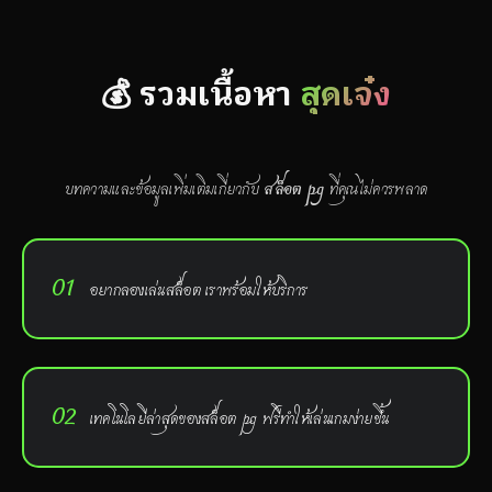
💰 รวมเนื้อหา
สุดเจ๋ง
บทความและข้อมูลเพิ่มเติมเกี่ยวกับ
สล็อต pg
ที่คุณไม่ควรพลาด
01
อยากลองเล่นสล็อต เราพร้อมให้บริการ
02
เทคโนโลยีล่าสุดของสล็อต pg ฟรีทำให้เล่นเกมง่ายขึ้น