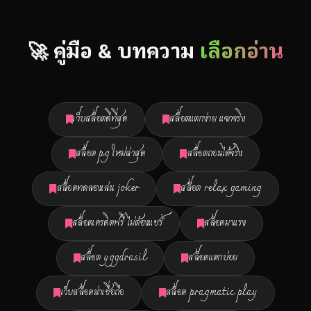
🚀 คู่มือ & บทความ
เลือกอ่าน
เว็บสล็อตดีที่สุด
สล็อตแตกง่าย แจกจริง
สล็อต pg ใหม่ล่าสุด
สล็อตถอนได้จริง
สล็อตทดลองเล่น joker
สล็อต relax gaming
สล็อตเครดิตฟรี ไม่ต้องแชร์
สล็อตมาแรง
สล็อต yggdrasil
สล็อตแตกบ่อย
เว็บสล็อตน่าเชื่อถือ
สล็อต pragmatic play