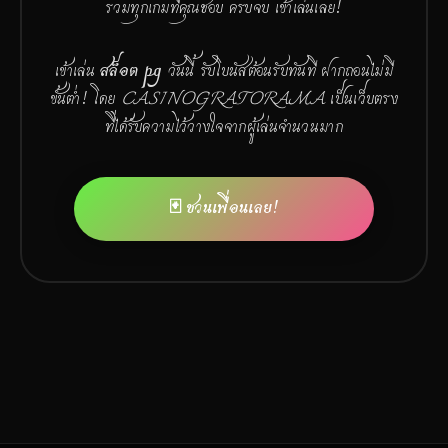
รวมทุกเกมที่คุณชอบ ครบจบ เข้าเล่นเลย!
เข้าเล่น
สล็อต pg
วันนี้ รับโบนัสต้อนรับทันที ฝากถอนไม่มี
ขั้นต่ำ! โดย
CASINOGRATORAMA
เป็นเว็บตรง
ที่ได้รับความไว้วางใจจากผู้เล่นจำนวนมาก
🃏 ชวนเพื่อนเลย!