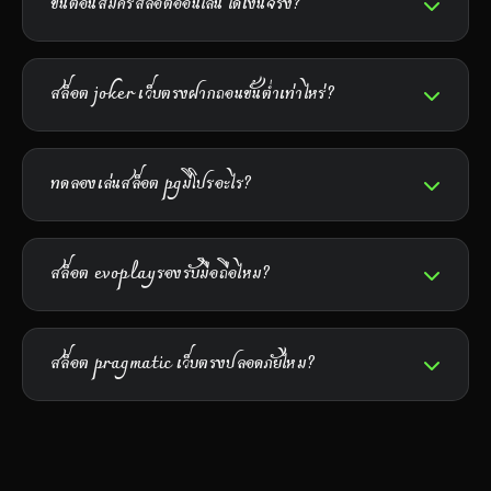
ขั้นตอนสมัครสล็อตออนไลน์ ได้เงินจริง?
สล็อตออนไลน์ ได้เงินจริงสะดวก ใช้เวลาไม่นาน รับโบนัสทันที
สล็อต
pg
สล็อต joker เว็บตรงฝากถอนขั้นต่ำเท่าไหร่?
สล็อต joker เว็บตรงเริ่มต้น 1 บาท ระบบออโต้ ไม่ถึง 30 วินาที ที่
CASINOGRATORAMA สล็อต pg
ทดลองเล่นสล็อต pgมีโปรอะไร?
ทดลองเล่นสล็อต pgมีโปรมากมาย เครดิตฟรี โบนัสฝาก และอื่นๆ อีก
สล็อต evoplayรองรับมือถือไหม?
สล็อต evoplayเล่นได้ทุกเครื่อง มือถือ แท็บเล็ต เล่นผ่านเว็บได้
สล็อต pg
สล็อต pragmatic เว็บตรงปลอดภัยไหม?
สล็อต pragmatic เว็บตรงมั่นคงปลอดภัย เข้ารหัส SSL ข้อมูลไม่
รั่วไหล ที่ CASINOGRATORAMA
สล็อต pg