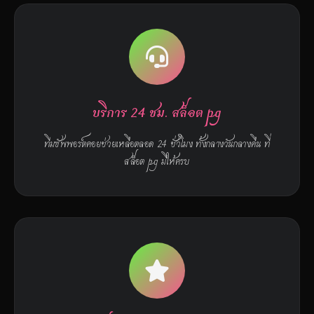
บริการ 24 ชม. สล็อต pg
ทีมซัพพอร์ตคอยช่วยเหลือตลอด 24 ชั่วโมง ทั้งกลางวันกลางคืน ที่
สล็อต pg มีให้ครบ