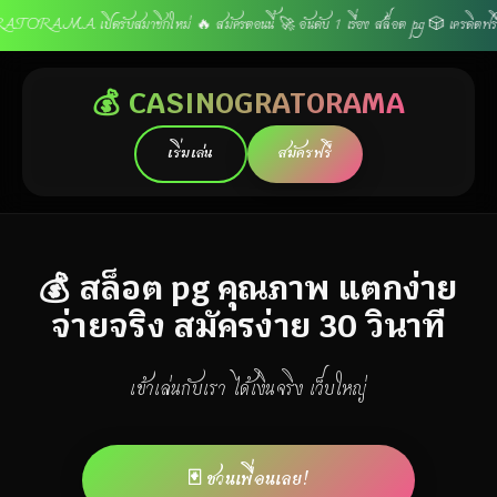
MA เปิดรับสมาชิกใหม่ 🔥 สมัครตอนนี้ 🚀 อันดับ 1 เรื่อง สล็อต pg 🎲 เครด
💰 CASINOGRATORAMA
เริ่มเล่น
สมัครฟรี
💰 สล็อต pg คุณภาพ แตกง่าย
จ่ายจริง สมัครง่าย 30 วินาที
เข้าเล่นกับเรา ได้เงินจริง เว็บใหญ่
🃏 ชวนเพื่อนเลย!