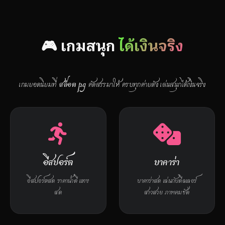
🎮 เกมสนุก
ได้เงินจริง
เกมยอดนิยมที่
สล็อต pg
คัดสรรมาให้ ครบทุกค่ายดัง เล่นสนุกได้เงินจริง
อีสปอร์ต
บาคาร่า
อีสปอร์ตสด ราคาน้ำดี แทง
บาคาร่าสด เล่นกับดีลเลอร์
สด
สาวสวย ภาพคมชัด