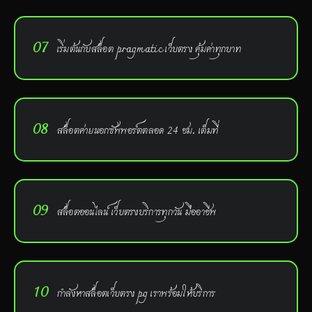
07
เริ่มต้นกับสล็อต pragmatic เว็บตรง คุ้มค่าทุกบาท
08
สล็อตค่ายนอกซัพพอร์ตตลอด 24 ชม. เต็มที่
09
สล็อตออนไลน์ เว็บตรงบริการทุกวัน มืออาชีพ
10
กำลังหาสล็อตเว็บตรง pg เราพร้อมให้บริการ