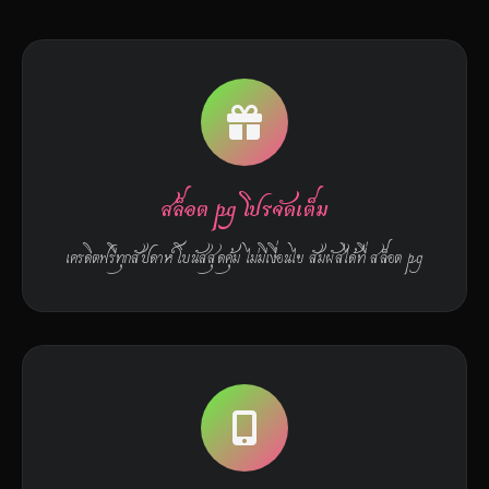
สล็อต pg โปรจัดเต็ม
เครดิตฟรีทุกสัปดาห์ โบนัสสุดคุ้ม ไม่มีเงื่อนไข สัมผัสได้ที่ สล็อต pg