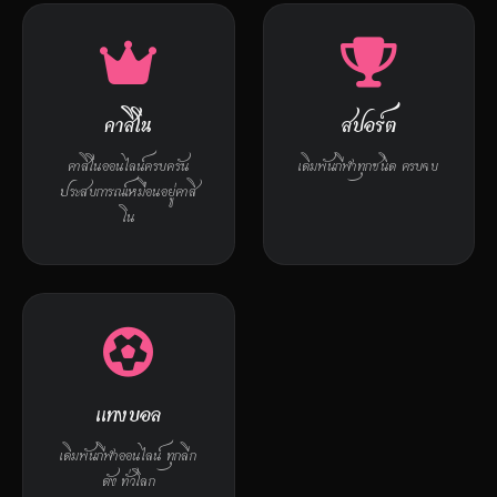
คาสิโน
สปอร์ต
คาสิโนออนไลน์ครบครัน
เดิมพันกีฬาทุกชนิด ครบจบ
ประสบการณ์เหมือนอยู่คาสิ
โน
แทงบอล
เดิมพันกีฬาออนไลน์ ทุกลีก
ดัง ทั่วโลก