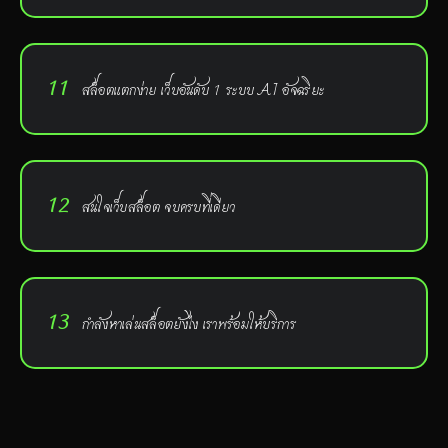
11
สล็อตแตกง่าย เว็บอันดับ 1 ระบบ AI อัจฉริยะ
12
สนใจเว็บสล็อต จบครบที่เดียว
13
กำลังหาเล่นสล็อตยังไง เราพร้อมให้บริการ