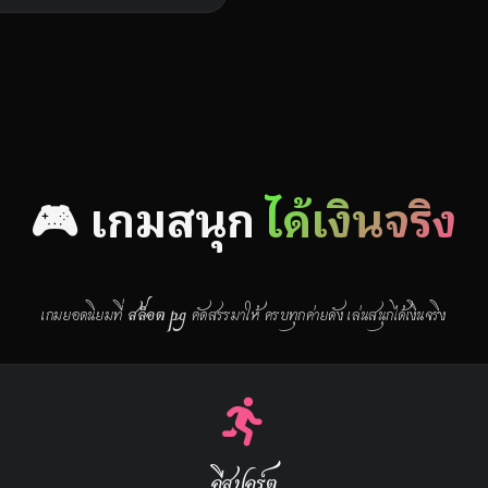
🎮 เกมสนุก
ได้เงินจริง
เกมยอดนิยมที่
สล็อต pg
คัดสรรมาให้ ครบทุกค่ายดัง เล่นสนุกได้เงินจริง
อีสปอร์ต