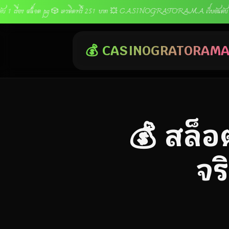
ื่อง สล็อต pg 🎲 เครดิตฟรี 251 บาท 💥 CASINOGRATORAMA เว็บอันดับ 1 🏆
💰 CASINOGRATORAM
💰 สล็อ
จร