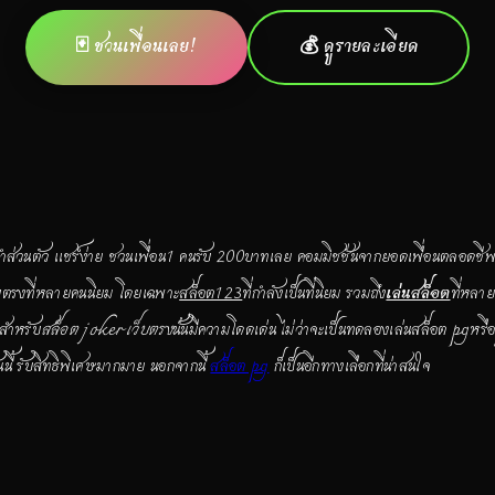
🃏 ชวนเพื่อนเลย!
💰 ดูรายละเอียด
นะนำส่วนตัว แชร์ง่าย ชวนเพื่อน1 คนรับ 200บาทเลย คอมมิชชั่นจากยอดเพื่อนตลอดช
ตรงที่หลายคนนิยม โดยเฉพาะ
สล็อต123
ที่กำลังเป็นที่นิยม รวมถึง
เล่นสล็อต
ที่หลา
สำหรับ
สล็อต joker เว็บตรง
นั้นมีความโดดเด่น ไม่ว่าจะเป็นทดลองเล่นสล็อต pgหรือรู
นนี้ รับสิทธิพิเศษมากมาย นอกจากนี้
สล็อต pg
ก็เป็นอีกทางเลือกที่น่าสนใจ