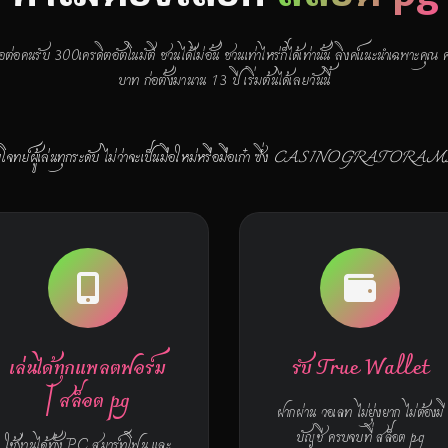
คนรับ 300เครดิตอัตโนมัติ ชวนได้ไม่อั้น ชวนเท่าไหร่ก็ได้เท่านั้น ลิงค์แนะนำเฉพาะคุณ 
บาท ก่อตั้งมานาน 13 ปี เริ่มต้นได้เลยวันนี้
ย์ผู้เล่นทุกระดับ ไม่ว่าจะเป็นมือใหม่หรือมือเก๋า ซึ่ง
CASINOGRATORAM
เล่นได้ทุกแพลตฟอร์ม
รับ True Wallet
| สล็อต pg
ฝากผ่าน วอเลท ไม่ยุ่งยาก ไม่ต้องมี
บัญชี ครบจบที่ สล็อต pg
ใช้งานได้ทั้ง PC สมาร์ทโฟน และ