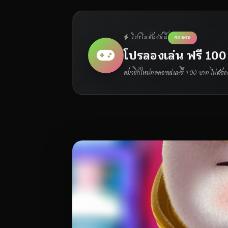
ทดลอง
โปรโมชั่นวันนี้
โปรลองเล่น ฟรี 100
สมาชิกใหม่ทดลองเล่นฟรี 100 บาท ไม่ต้องฝ