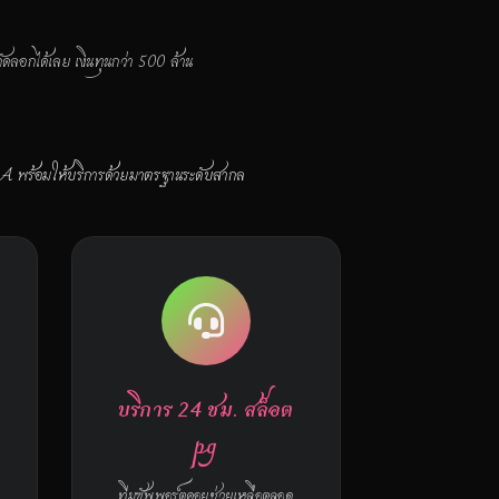
คัดลอกได้เลย เงินทุนกว่า 500 ล้าน
A
พร้อมให้บริการด้วยมาตรฐานระดับสากล
บริการ 24 ชม. สล็อต
pg
ทีมซัพพอร์ตคอยช่วยเหลือตลอด