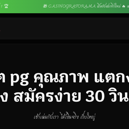
🎁 CASINOGRATORAMA เปิดรับสมาชิกใหม่ 🔥 สมัครตอนนี้ 
A
ต pg คุณภาพ แตกง
ิง สมัครง่าย 30 วิน
เข้าเล่นกับเรา ได้เงินจริง เว็บใหญ่