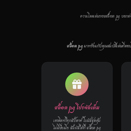
ความโดดเด่นของสล็อต pg บอกต่อต่อ
สล็อต pg
มาพร้อมกับคุณสมบัติเด่นที่ตอบโจท
สล็อต pg โปรจัดเต็ม
เครดิตฟรีทุกสัปดาห์ โบนัสสุดคุ้ม
ไม่มีเงื่อนไข สัมผัสได้ที่ สล็อต pg