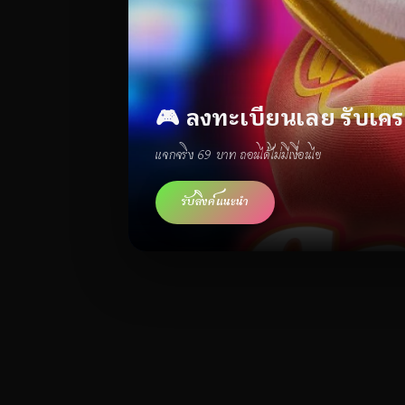
🎮 ลงทะเบียนเลย รับเคร
แจกจริง 69 บาท ถอนได้ไม่มีเงื่อนไข
รับลิงค์แนะนำ