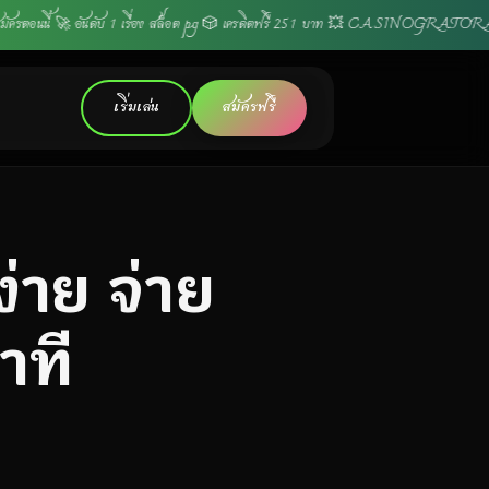
 อันดับ 1 เรื่อง สล็อต pg 🎲 เครดิตฟรี 251 บาท 💥 CASINOGRATORAMA เว็
เริ่มเล่น
สมัครฟรี
่าย จ่าย
าที