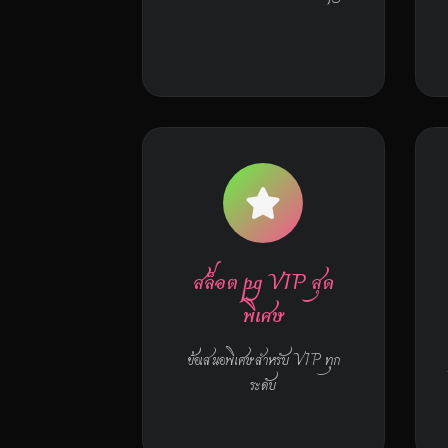
สล็อต pg VIP สุด
พิเศษ
ข้อเสนอพิเศษสำหรับ VIP ทุก
ระดับ