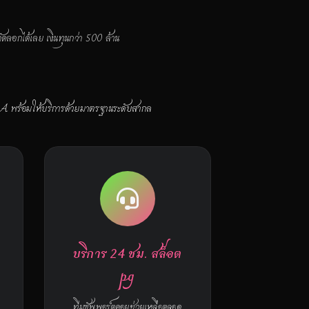
คัดลอกได้เลย เงินทุนกว่า 500 ล้าน
A
พร้อมให้บริการด้วยมาตรฐานระดับสากล
บริการ 24 ชม. สล็อต
pg
ทีมซัพพอร์ตคอยช่วยเหลือตลอด