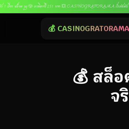
่อง สล็อต pg 🎲 เครดิตฟรี 251 บาท 💥 CASINOGRATORAMA เว็บอันดับ 1 🏆
💰 CASINOGRATORAM
💰 สล็อ
จร