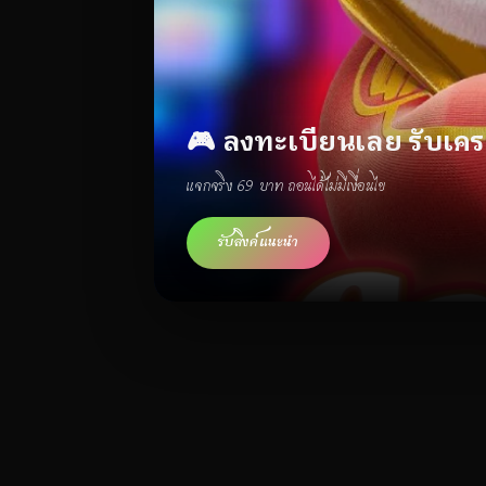
🎮 ลงทะเบียนเลย รับเคร
แจกจริง 69 บาท ถอนได้ไม่มีเงื่อนไข
รับลิงค์แนะนำ