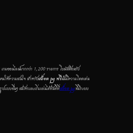
ีพ เกมออนไลน์มากกว่า 1,200 รายการ โบนัสต้อนรับ
ยคนให้ความสนใจ สำหรับ
สล็อต pg ฟรี
นั้นมีความโดดเด่น
ปแบบอื่นๆ สมัครและเริ่มเล่นได้ทันทีที่
สล็อต pg
ที่มีระบบ