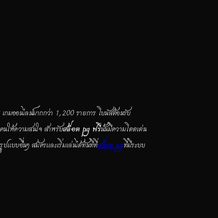
ีพ เกมออนไลน์มากกว่า 1,200 รายการ โบนัสต้อนรับ
ยคนให้ความสนใจ สำหรับ
สล็อต pg ฟรี
นั้นมีความโดดเด่น
ปแบบอื่นๆ สมัครและเริ่มเล่นได้ทันทีที่
สล็อต pg
ที่มีระบบ