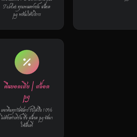
Tablet ทุกแพลตฟอร์ม สล็อต
pg พร้อมให้บริการ
คืนยอดเสีย | สล็อต
pg
แจกคืนทุกวันจันทร์ รับได้ถึง 10%
ไม่ต้องทำเทิร์น ซึ่ง สล็อต pg จัดมา
ให้เต็มที่