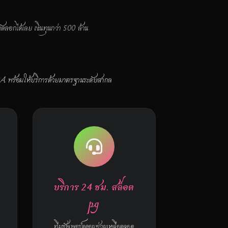
คัดลอกได้เลย เงินทุนกว่า 500 ล้าน
A
พร้อมให้บริการด้วยมาตรฐานระดับสากล
บริการ 24 ชม. สล็อต
pg
ทีมซัพพอร์ตคอยช่วยเหลือตลอด