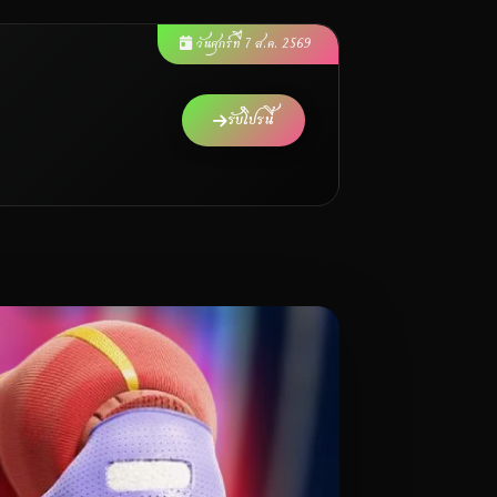
วันศุกร์ที่ 7 ส.ค. 2569
รับโปรนี้