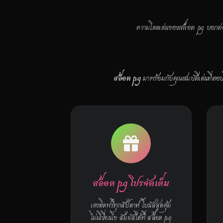
ความโดดเด่นของสล็อต pg บอกต่อต่อ
สล็อต pg
มาพร้อมกับคุณสมบัติเด่นที่ตอบโจท
สล็อต pg โปรจัดเต็ม
เครดิตฟรีทุกสัปดาห์ โบนัสสุดคุ้ม
ไม่มีเงื่อนไข สัมผัสได้ที่ สล็อต pg