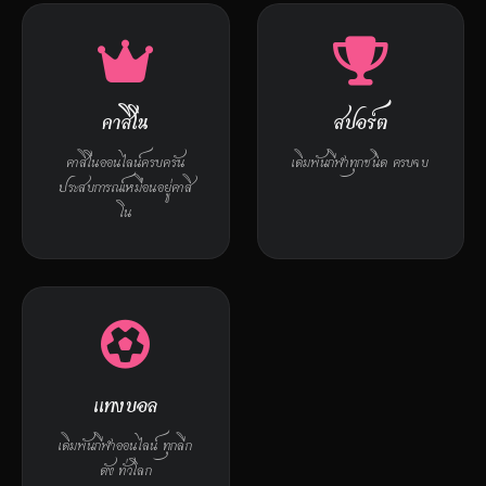
คาสิโน
สปอร์ต
คาสิโนออนไลน์ครบครัน
เดิมพันกีฬาทุกชนิด ครบจบ
ประสบการณ์เหมือนอยู่คาสิ
โน
แทงบอล
เดิมพันกีฬาออนไลน์ ทุกลีก
ดัง ทั่วโลก