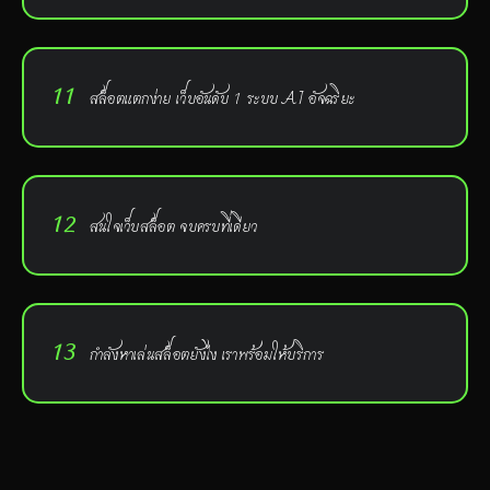
11
สล็อตแตกง่าย เว็บอันดับ 1 ระบบ AI อัจฉริยะ
12
สนใจเว็บสล็อต จบครบที่เดียว
13
กำลังหาเล่นสล็อตยังไง เราพร้อมให้บริการ