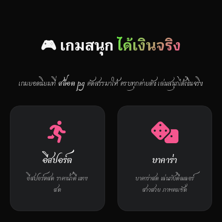
🎮 เกมสนุก
ได้เงินจริง
เกมยอดนิยมที่
สล็อต pg
คัดสรรมาให้ ครบทุกค่ายดัง เล่นสนุกได้เงินจริง
อีสปอร์ต
บาคาร่า
อีสปอร์ตสด ราคาน้ำดี แทง
บาคาร่าสด เล่นกับดีลเลอร์
สด
สาวสวย ภาพคมชัด