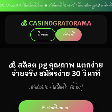
MA เปิดรับสมาชิกใหม่ 🔥 สมัครตอนนี้ 🚀 อันดับ 1 เรื่อง สล็อต pg 🎲 เครด
💰 CASINOGRATORAMA
เริ่มเล่น
สมัครฟรี
💰 สล็อต pg คุณภาพ แตกง่าย
จ่ายจริง สมัครง่าย 30 วินาที
เข้าเล่นกับเรา ได้เงินจริง เว็บใหญ่
🃏 ชวนเพื่อนเลย!