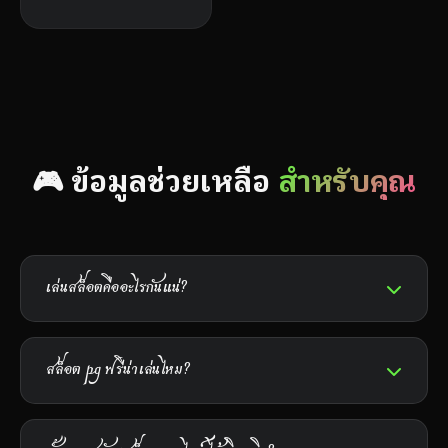
🎮 ข้อมูลช่วยเหลือ
สำหรับคุณ
เล่นสล็อตคืออะไรกันแน่?
เล่นสล็อตเป็นแพลตฟอร์ม ครบวงจร ฝากถอนออโต้ ทันใจ ปลอดภัย
ที่ CASINOGRATORAMA
สล็อต pg ฟรีน่าเล่นไหม?
สล็อต pg ฟรีได้รับความนิยมสูง มีผู้ใช้มาก ไม่โกง เชื่อถือได้