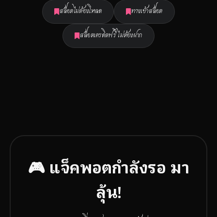
สล็อตไม่ต้องโหลด
ทางเข้าสล็อต
สล็อตเครดิตฟรี ไม่ต้องฝาก
🎮 แจ็คพอตกำลังรอ มา
ลุ้น!