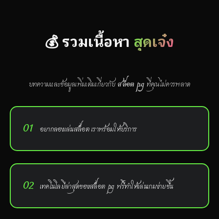
💰 รวมเนื้อหา
สุดเจ๋ง
บทความและข้อมูลเพิ่มเติมเกี่ยวกับ
สล็อต pg
ที่คุณไม่ควรพลาด
01
อยากลองเล่นสล็อต เราพร้อมให้บริการ
02
เทคโนโลยีล่าสุดของสล็อต pg ฟรีทำให้เล่นเกมง่ายขึ้น