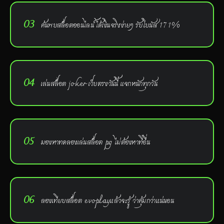
03
ค้นพบสล็อตออนไลน์ ได้เงินจริงง่ายๆ รับโบนัส 171%
04
เล่นสล็อต joker เว็บตรงวันนี้ แจกหนักทุกวัน
05
มองหาทดลองเล่นสล็อต pg ไม่ต้องหาที่อื่น
06
ลองเทียบสล็อต evoplayแล้วจะรู้ ว่าคุ้มกว่าแน่นอน