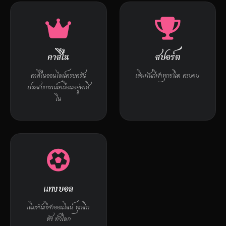
คาสิโน
สปอร์ต
คาสิโนออนไลน์ครบครัน
เดิมพันกีฬาทุกชนิด ครบจบ
ประสบการณ์เหมือนอยู่คาสิ
โน
แทงบอล
เดิมพันกีฬาออนไลน์ ทุกลีก
ดัง ทั่วโลก