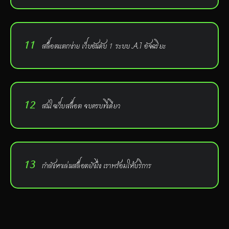
11
สล็อตแตกง่าย เว็บอันดับ 1 ระบบ AI อัจฉริยะ
12
สนใจเว็บสล็อต จบครบที่เดียว
13
กำลังหาเล่นสล็อตยังไง เราพร้อมให้บริการ