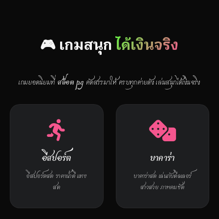
🎮 เกมสนุก
ได้เงินจริง
เกมยอดนิยมที่
สล็อต pg
คัดสรรมาให้ ครบทุกค่ายดัง เล่นสนุกได้เงินจริง
อีสปอร์ต
บาคาร่า
อีสปอร์ตสด ราคาน้ำดี แทง
บาคาร่าสด เล่นกับดีลเลอร์
สด
สาวสวย ภาพคมชัด