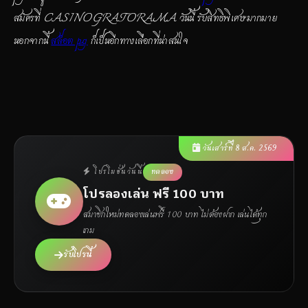
สมัครที่
CASINOGRATORAMA
วันนี้ รับสิทธิพิเศษมากมาย
นอกจากนี้
สล็อต pg
ก็เป็นอีกทางเลือกที่น่าสนใจ
วันเสาร์ที่ 8 ส.ค. 2569
ทดลอง
โปรโมชั่นวันนี้
โปรลองเล่น ฟรี 100 บาท
สมาชิกใหม่ทดลองเล่นฟรี 100 บาท ไม่ต้องฝาก เล่นได้ทุก
เกม
รับโปรนี้