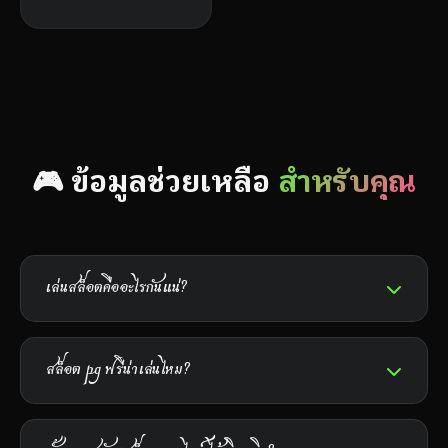
🎮 ข้อมูลช่วยเหลือ
สำหรับคุณ
เล่นสล็อตคืออะไรกันแน่?
เล่นสล็อตเป็นแพลตฟอร์ม ครบวงจร ฝากถอนออโต้ ทันใจ ปลอดภัย
ที่ CASINOGRATORAMA
สล็อต pg ฟรีน่าเล่นไหม?
สล็อต pg ฟรีได้รับความนิยมสูง มีผู้ใช้มาก ไม่โกง เชื่อถือได้