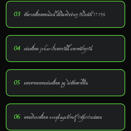
03
ค้นพบสล็อตออนไลน์ ได้เงินจริงง่ายๆ รับโบนัส 171%
04
เล่นสล็อต joker เว็บตรงวันนี้ แจกหนักทุกวัน
05
มองหาทดลองเล่นสล็อต pg ไม่ต้องหาที่อื่น
06
ลองเทียบสล็อต evoplayแล้วจะรู้ ว่าคุ้มกว่าแน่นอน