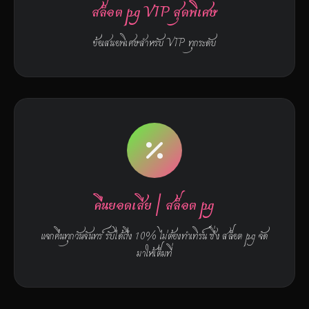
สล็อต pg VIP สุดพิเศษ
ข้อเสนอพิเศษสำหรับ VIP ทุกระดับ
คืนยอดเสีย | สล็อต pg
แจกคืนทุกวันจันทร์ รับได้ถึง 10% ไม่ต้องทำเทิร์น ซึ่ง สล็อต pg จัด
มาให้เต็มที่