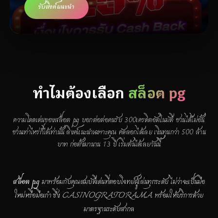
รับลิงค์แนะนำ
ทำไมต้องเลือก
สล็อต pg
ความโดดเด่นของสล็อต pg บอกต่อต่อคนรับ 300เครดิตอัตโนมัติ ชวนได้ไม่อั้น
ชวนเท่าไหร่ก็ได้เท่านั้น ลิงค์แนะนำเฉพาะคุณ คัดลอกได้เลย เงินทุนกว่า 500 ล้าน
บาท ก่อตั้งมานาน 13 ปี เริ่มต้นได้เลยวันนี้
สล็อต pg
มาพร้อมกับคุณสมบัติเด่นที่ตอบโจทย์ผู้เล่นทุกระดับ ไม่ว่าจะเป็นมือ
ใหม่หรือมือเก๋า ซึ่ง
CASINOGRATORAMA
พร้อมให้บริการด้วย
มาตรฐานระดับสากล