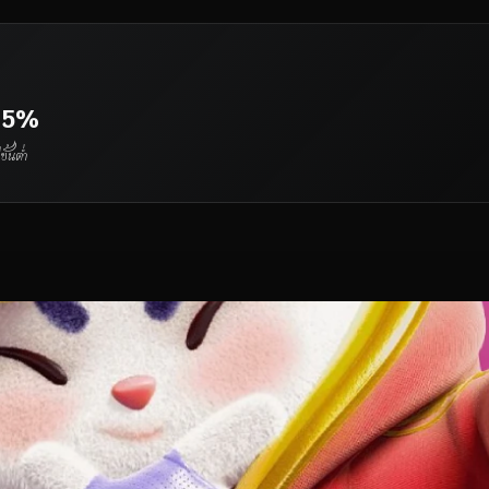
ย 5%
ั้นต่ำ