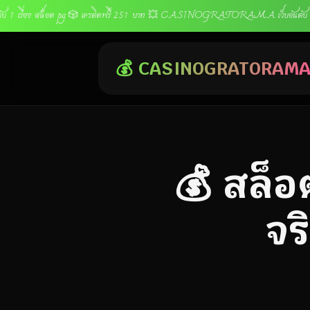
่อง สล็อต pg 🎲 เครดิตฟรี 251 บาท 💥 CASINOGRATORAMA เว็บอันดับ 1 🏆
💰 CASINOGRATORAM
💰 สล็อ
จร