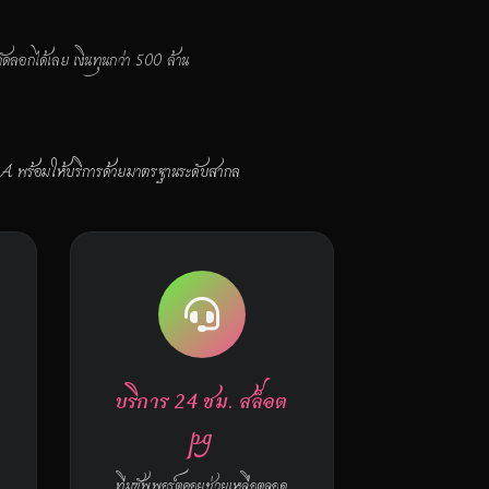
คัดลอกได้เลย เงินทุนกว่า 500 ล้าน
A
พร้อมให้บริการด้วยมาตรฐานระดับสากล
บริการ 24 ชม. สล็อต
pg
ทีมซัพพอร์ตคอยช่วยเหลือตลอด