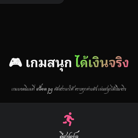
🎮 เกมสนุก
ได้เงินจริง
เกมยอดนิยมที่
สล็อต pg
คัดสรรมาให้ ครบทุกค่ายดัง เล่นสนุกได้เงินจริง
อีสปอร์ต